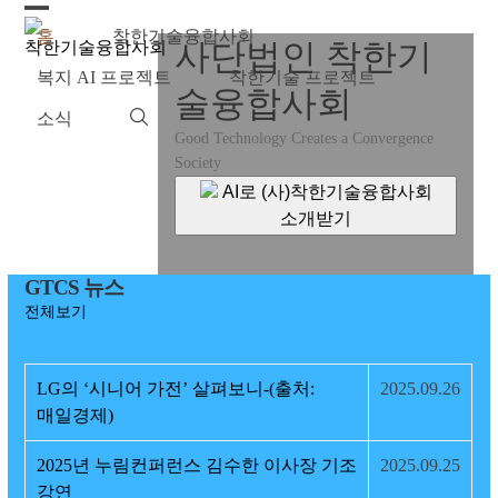
Skip
Open
Close
홈
착한기술융합사회
to
사단법인 착한기
content
mobile
mobile
복지 AI 프로젝트
착한기술 프로젝트
술융합사회
menu
menu
소식
Good Technology Creates a Convergence
Society
AI로 (사)착한기술융합사회
소개받기
GTCS 뉴스
전체보기
LG의 ‘시니어 가전’ 살펴보니-(출처:
2025.09.26
매일경제)
2025년 누림컨퍼런스 김수한 이사장 기조
2025.09.25
강연