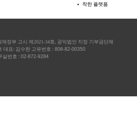
착한 플랫폼
재정부 고시 제2021-34호, 공익법인 지정 기부금단체
호
대표: 김수한
고유번호 : 806-82-00350
실번호 : 02-872-9284